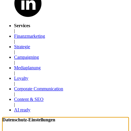
Services
|
Finanzmarketing
|
Strategie
|
Campaigning
|
Mediaplanung
|
Loyalty
|
Corporate Communication
|
Content & SEO
|
AI ready
Datenschutz-Einstellungen