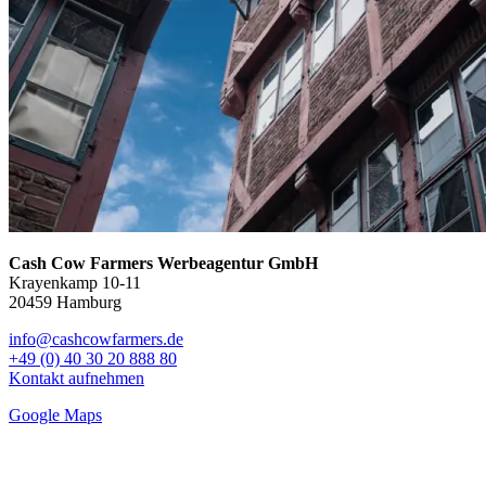
Cash Cow Farmers Werbeagentur GmbH
Krayenkamp 10-11
20459 Hamburg
info@cashcowfarmers.de
+49 (0) 40 30 20 888 80
Kontakt aufnehmen
Google Maps