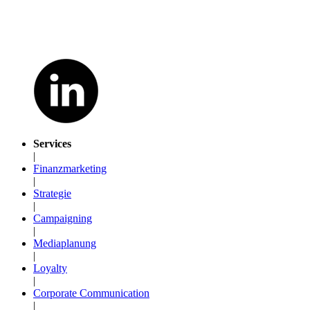
Services
|
Finanzmarketing
|
Strategie
|
Campaigning
|
Mediaplanung
|
Loyalty
|
Corporate Communication
|