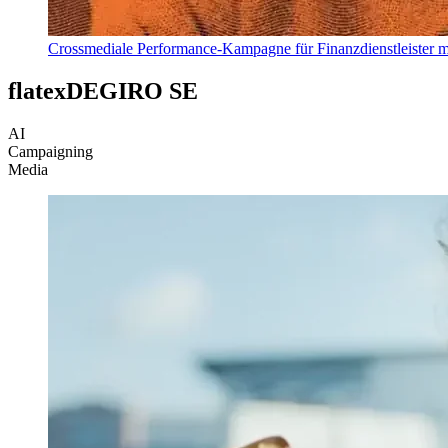
Crossmediale Performance-Kampagne für Finanzdienstleister m
flatexDEGIRO SE
AI
Campaigning
Media