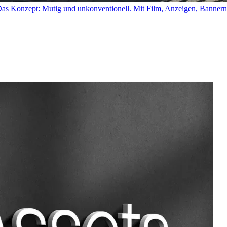
as Konzept: Mutig und unkonventionell. Mit Film, Anzeigen, Bannern