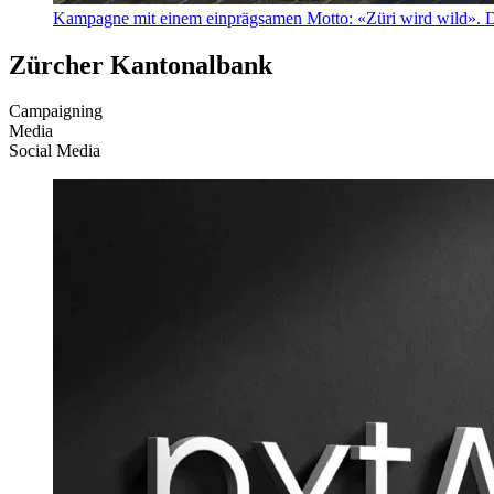
Kampagne mit einem einprägsamen Motto: «Züri wird wild». D
Zürcher Kantonalbank
Campaigning
Media
Social Media