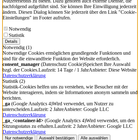
Nutzererlebnis zu bieten. Dazu gehören auch externe Dienste, die
nachfolgend aufgeführt sind. Sie können Ihre Einwilligung jederzeit
ändern. Diesen Dialog können Sie jederzeit über den Link "Cookie-
Einstellungen" im Footer aufrufen.
Notwendig
Statistik
Details
Notwendig
(1)
Notwendige Cookies ermöglichen grundlegende Funktionen und
sind für die einwandfreie Funktion der Website erforderlich.
consent_manager
(Datenschutz Cookie)
Speichert Ihre Auswahl
bzgl. der Cookies.
Laufzeit: 14 Tage / 1 Jahr
Anbieter: Diese Website
Datenschutzerklärung
Statistik
(2)
Statistik-Cookies helfen uns zu verstehen, wie Besucher mit der
Website interagieren, indem sie Informationen anonym sammeln und
berichten.
_ga
(Google Analytics 4)
Wird verwendet, um Nutzer zu
unterscheiden.
Laufzeit: 2 Jahre
Anbieter: Google LLC
Datenschutzerklärung
_ga_<container-id>
(Google Analytics 4)
Wird verwendet, um den
Sitzungsstatus zu erhalten.
Laufzeit: 2 Jahre
Anbieter: Google LLC
Datenschutzerklärung
Nur notwendige
Auswahl bestätigen
Alle auswählen