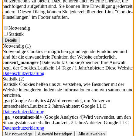
Nutzererlebnis zu bieten. Dazu gehören auch externe Dienste, die
nachfolgend aufgeführt sind. Sie können Ihre Einwilligung jederzeit
ändern. Diesen Dialog können Sie jederzeit über den Link "Cookie-
Einstellungen" im Footer aufrufen.
Notwendig
Statistik
Details
Notwendig
(1)
Notwendige Cookies ermöglichen grundlegende Funktionen und
sind für die einwandfreie Funktion der Website erforderlich.
consent_manager
(Datenschutz Cookie)
Speichert Ihre Auswahl
bzgl. der Cookies.
Laufzeit: 14 Tage / 1 Jahr
Anbieter: Diese Website
Datenschutzerklärung
Statistik
(2)
Statistik-Cookies helfen uns zu verstehen, wie Besucher mit der
Website interagieren, indem sie Informationen anonym sammeln und
berichten.
_ga
(Google Analytics 4)
Wird verwendet, um Nutzer zu
unterscheiden.
Laufzeit: 2 Jahre
Anbieter: Google LLC
Datenschutzerklärung
_ga_<container-id>
(Google Analytics 4)
Wird verwendet, um den
Sitzungsstatus zu erhalten.
Laufzeit: 2 Jahre
Anbieter: Google LLC
Datenschutzerklärung
Nur notwendige
Auswahl bestätigen
Alle auswählen