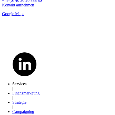
+49 (0) 40 30 20 888 80
Kontakt aufnehmen
Google Maps
Services
|
Finanzmarketing
|
Strategie
|
Campaigning